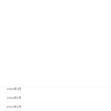
2026-07-11
2026年7月5日（聖霊降臨節第7主日） 説教要約
2026-07-04
2026年6月28日（聖霊降臨節第6主日） 追悼
月別アーカイブ
2026年7月
2026年6月
2026年5月
2026年4月
2026年3月
2026年2月
2026年1月