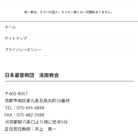
統一教会、エホバの証人、モルモン教とは一切関係ありません。
ホーム
サイトマップ
プライバシーポリシー
日本基督教団 洛南教会
〒601-8017
京都市南区東九条北烏丸町20番地
TEL：075-691-6898
FAX：075-682-3588
JR京都駅八条口より南に徒歩5分
主任担任教師：井上 勇一