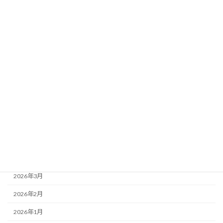
2026-07-11
2026年7月5日（聖霊降臨節第7主日） 説教要約
2026-07-04
2026年6月28日（聖霊降臨節第6主日） 追悼
月別アーカイブ
2026年7月
2026年6月
2026年5月
2026年4月
2026年3月
2026年2月
2026年1月