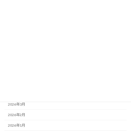
2026-07-11
2026年7月5日（聖霊降臨節第7主日） 説教要約
2026-07-04
2026年6月28日（聖霊降臨節第6主日） 追悼
月別アーカイブ
2026年7月
2026年6月
2026年5月
2026年4月
2026年3月
2026年2月
2026年1月