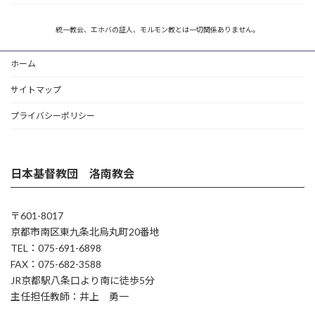
統一教会、エホバの証人、モルモン教とは一切関係ありません。
ホーム
サイトマップ
プライバシーポリシー
日本基督教団 洛南教会
〒601-8017
京都市南区東九条北烏丸町20番地
TEL：075-691-6898
FAX：075-682-3588
JR京都駅八条口より南に徒歩5分
主任担任教師：井上 勇一