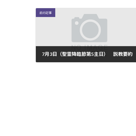
前の記事
7月3日（聖霊降臨節第5主日） 説教要約
2022-07-04