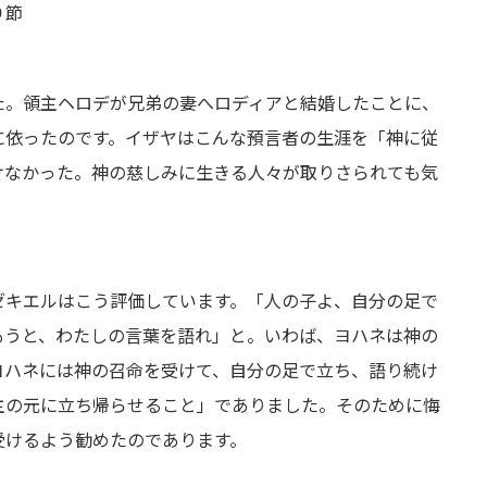
９節
た。領主ヘロデが兄弟の妻へロディアと結婚したことに、
に依ったのです。イザヤはこんな預言者の生涯を「神に従
けなかった。神の慈しみに生きる人々が取りさられても気
ゼキエルはこう評価しています。「人の子よ、自分の足で
もうと、わたしの言葉を語れ」と。いわば、ヨハネは神の
ヨハネには神の召命を受けて、自分の足で立ち、語り続け
主の元に立ち帰らせること」でありました。そのために悔
受けるよう勧めたのであります。