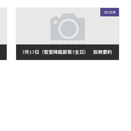
次の記事
7月17日（聖霊降臨節第7主日） 説教要約
2022-07-18