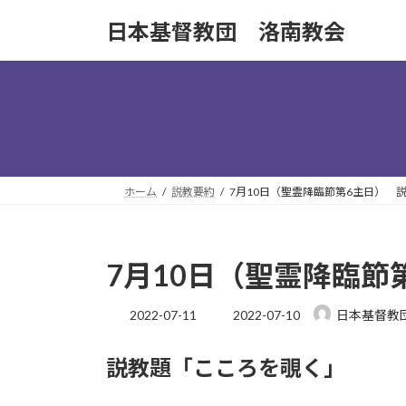
コ
ナ
日本基督教団 洛南教会
ン
ビ
テ
ゲ
ン
ー
ツ
シ
へ
ョ
ス
ン
キ
に
ッ
移
ホーム
説教要約
7月10日（聖霊降臨節第6主日） 
プ
動
7月10日（聖霊降臨節
最
2022-07-11
2022-07-10
日本基督教
終
更
説教題「こころを覗く」
新
日
時