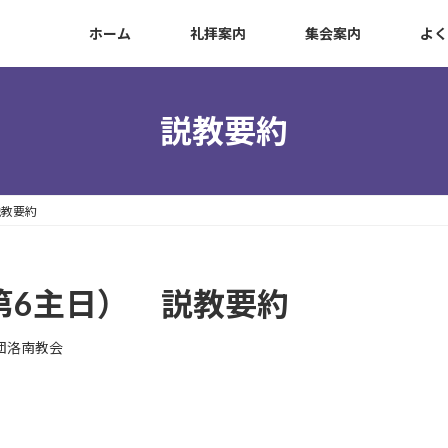
ホーム
礼拝案内
集会案内
よく
説教要約
説教要約
第6主日） 説教要約
団洛南教会