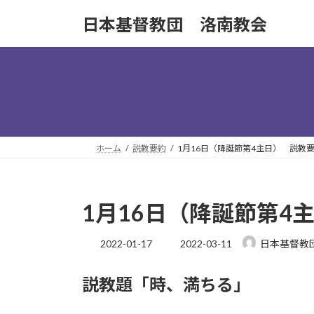
コ
ナ
日本基督教団 洛南教会
ン
ビ
テ
ゲ
ン
ー
ツ
シ
へ
ョ
ス
ン
キ
に
ッ
移
ホーム
説教要約
1月16日（降誕節第4主日） 説教
プ
動
1月16日（降誕節第4
最
2022-01-17
2022-03-11
日本基督教
終
更
説教題「時、満ちる」
新
日
時