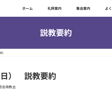
ホーム
礼拝案内
集会案内
よく
説教要約
要約
主日） 説教要約
団洛南教会