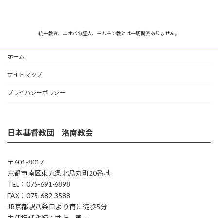
統一教会、エホバの証人、モルモン教とは一切関係ありません。
ホーム
サイトマップ
プライバシーポリシー
日本基督教団 洛南教会
〒601-8017
京都市南区東九条北烏丸町20番地
TEL：075-691-6898
FAX：075-682-3588
JR京都駅八条口より南に徒歩5分
主任担任教師：井上 勇一